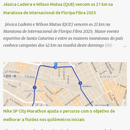
Jéssica Ladeira e Wilson Mutua (QUE) vencem os 21 km na
Maratona de Internacional de Floripa Fibra 2025
Jéssica Ladeira e Wilson Mutua (QUE) vencem os 21 km na
Maratona de Internacional de Floripa Fibra 2025; Maior evento
esportivo de Santa Catarina e entre as maiores maratonas do país
conhece campeões dos 42 km na manhã deste domingo (30) -
Fotos: G2 Filmes/Maratona de Floripa Florianópolis, 30 de agosto
de 2025 - Começaram as corridas da Maratona Internacional de
Floripa Fibra 2025. Na manhã deste sábado (30) foram conhecidos
os campeões dos 21 km do maior evento esportivo de Santa
Catarina. A mineira Jessica Ladeira e o queniano Wilson Mutua
foram os vencedores da meia maratona, ambos com a quebra de
recorde da prova. Neste domingo (31) será a vez da prova principal,
os 42,195 km da maratona, além da corrida de 5 KM. As largadas,
na Avenida Beira-Mar Norte, em Florianópolis, na altura do
Nike SP City Marathon ajusta o percurso com o objetivo de
Trapiche, começam às 5h10. Entre as maiores maratonas
melhorar a fluidez nos quilômetros iniciais
brasileiras deste ano, a Maratona Internacional de Floripa Fibra
2025 reúne um total de 19.230 atletas. Além da meia marat...