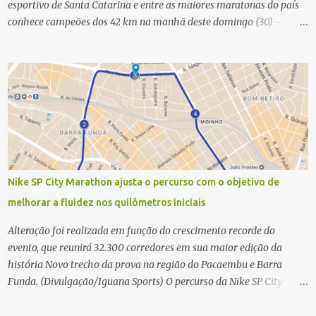
esportivo de Santa Catarina e entre as maiores maratonas do país
conhece campeões dos 42 km na manhã deste domingo (30) -
Fotos: G2 Filmes/Maratona de Floripa Florianópolis, 30 de agosto
de 2025 - Começaram as corridas da Maratona Internacional de
Floripa Fibra 2025. Na manhã deste sábado (30) foram conhecidos
os campeões dos 21 km do maior evento esportivo de Santa
Catarina. A mineira Jessica Ladeira e o queniano Wilson Mutua
foram os vencedores da meia maratona, ambos com a quebra de
recorde da prova. Neste domingo (31) será a vez da prova principal,
os 42,195 km da maratona, além da corrida de 5 KM. As largadas,
na Avenida Beira-Mar Norte, em Florianópolis, na altura do
Nike SP City Marathon ajusta o percurso com o objetivo de
Trapiche, começam às 5h10. Entre as maiores maratonas
melhorar a fluidez nos quilômetros iniciais
brasileiras deste ano, a Maratona Internacional de Floripa Fibra
2025 reúne um total de 19.230 atletas. Além da meia marat...
Alteração foi realizada em função do crescimento recorde do
evento, que reunirá 32.300 corredores em sua maior edição da
história Novo trecho da prova na região do Pacaembu e Barra
Funda. (Divulgação/Iguana Sports) O percurso da Nike SP City
Marathon passou por um ajuste nos primeiros quilômetros da
prova, que será disputada no dia 26 de julho, em São Paulo. A