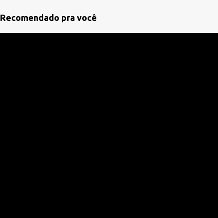
á
Recomendado pra você
r
i
o
s