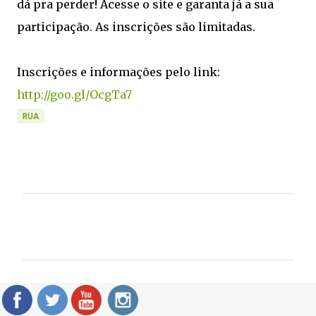
dá pra perder! Acesse o site e garanta já a sua
participação. As inscrições são limitadas.
Inscrições e informações pelo link:
http://goo.gl/OcgTa7
RUA
C
o
m
e
n
t