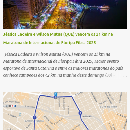
Jéssica Ladeira e Wilson Mutua (QUE) vencem os 21 km na
Maratona de Internacional de Floripa Fibra 2025
Jéssica Ladeira e Wilson Mutua (QUE) vencem os 21 km na
Maratona de Internacional de Floripa Fibra 2025; Maior evento
esportivo de Santa Catarina e entre as maiores maratonas do país
conhece campeões dos 42 km na manhã deste domingo (30) -
Fotos: G2 Filmes/Maratona de Floripa Florianópolis, 30 de agosto
de 2025 - Começaram as corridas da Maratona Internacional de
Floripa Fibra 2025. Na manhã deste sábado (30) foram conhecidos
os campeões dos 21 km do maior evento esportivo de Santa
Catarina. A mineira Jessica Ladeira e o queniano Wilson Mutua
foram os vencedores da meia maratona, ambos com a quebra de
recorde da prova. Neste domingo (31) será a vez da prova principal,