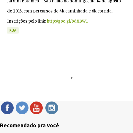
Jardim Botânico – São Paulo no domingo, dia 14 de agosto
de 2016, com percursos de 4k caminhada e 6k corrida.
Inscrições pelo link:
http://goo.gl/bdXBW1
RUA
C
o
m
e
n
t
á
Recomendado pra você
r