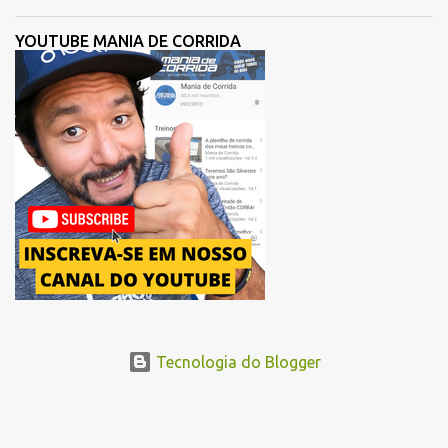
participantes de sua história. Com ajuste, a organização busca
melhorar a fluidez dos atletas logo após a largada, contribuindo
YOUTUBE MANIA DE CORRIDA
para uma melhor distribuição dos corredores no início da corrida. A
mudança substitui o trecho do Elevado Presidente João Goulart por
um novo trajeto na região do Pacaembu e Barra Funda. Após a
Avenida Pacaembu, os corredores seguirão pela Avenida Doutor
Abraão Ribeiro, passando ao lado do Memorial da América Latina,
acessando a Avenida Norma Pieruccini Giannotti, a Avenida Rudge e
...
Tecnologia do Blogger