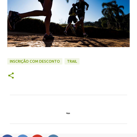
INSCRIÇÃO COM DESCONTO
TRAIL
C
o
m
e