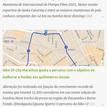
Maratona de Internacional de Floripa Fibra 2025; Maior evento
esportivo de Santa Catarina e entre as maiores maratonas do país
conhece campeões dos 42 km na manhã deste domingo (30) -
Fotos: G2 Filmes/Maratona de Floripa Florianópolis, 30 de agosto
de 2025 - Começaram as corridas da Maratona Internacional de
Floripa Fibra 2025. Na manhã deste sábado (30) foram conhecidos
os campeões dos 21 km do maior evento esportivo de Santa
Catarina. A mineira Jessica Ladeira e o queniano Wilson Mutua
foram os vencedores da meia maratona, ambos com a quebra de
recorde da prova. Neste domingo (31) será a vez da prova principal,
os 42,195 km da maratona, além da corrida de 5 KM. As largadas,
na Avenida Beira-Mar Norte, em Florianópolis, na altura do
Nike SP City Marathon ajusta o percurso com o objetivo de
Trapiche, começam às 5h10. Entre as maiores maratonas
melhorar a fluidez nos quilômetros iniciais
brasileiras deste ano, a Maratona Internacional de Floripa Fibra
2025 reúne um total de 19.230 atletas. Além da meia marat...
Alteração foi realizada em função do crescimento recorde do
evento, que reunirá 32.300 corredores em sua maior edição da
história Novo trecho da prova na região do Pacaembu e Barra
Funda. (Divulgação/Iguana Sports) O percurso da Nike SP City