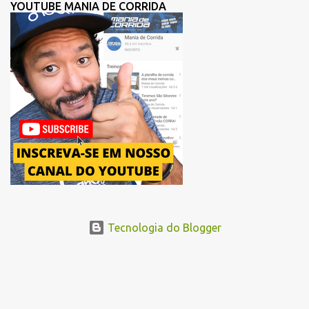
melhorar a fluidez dos atletas logo após a largada, contribuindo
YOUTUBE MANIA DE CORRIDA
para uma melhor distribuição dos corredores no início da corrida. A
mudança substitui o trecho do Elevado Presidente João Goulart por
um novo trajeto na região do Pacaembu e Barra Funda. Após a
Avenida Pacaembu, os corredores seguirão pela Avenida Doutor
Abraão Ribeiro, passando ao lado do Memorial da América Latina,
acessando a Avenida Norma Pieruccini Giannotti, a Avenida Rudge e
...
Tecnologia do Blogger