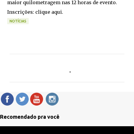
maior quilometragem nas 12 horas de evento.
Inscrições: clique aqui.
NOTÍCIAS
C
o
m
e
n
t
á
Recomendado pra você
r
i