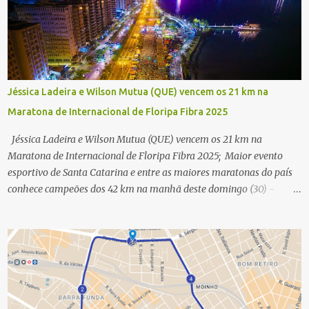
Jéssica Ladeira e Wilson Mutua (QUE) vencem os 21 km na
Maratona de Internacional de Floripa Fibra 2025
Jéssica Ladeira e Wilson Mutua (QUE) vencem os 21 km na
Maratona de Internacional de Floripa Fibra 2025; Maior evento
esportivo de Santa Catarina e entre as maiores maratonas do país
conhece campeões dos 42 km na manhã deste domingo (30) -
Fotos: G2 Filmes/Maratona de Floripa Florianópolis, 30 de agosto
de 2025 - Começaram as corridas da Maratona Internacional de
Floripa Fibra 2025. Na manhã deste sábado (30) foram conhecidos
os campeões dos 21 km do maior evento esportivo de Santa
Catarina. A mineira Jessica Ladeira e o queniano Wilson Mutua
foram os vencedores da meia maratona, ambos com a quebra de
recorde da prova. Neste domingo (31) será a vez da prova principal,