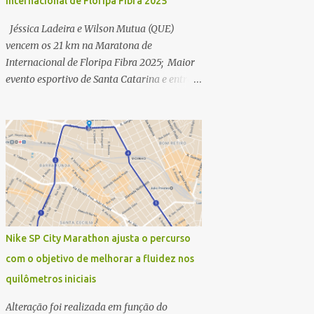
Internacional de Floripa Fibra 2025
Jéssica Ladeira e Wilson Mutua (QUE)
vencem os 21 km na Maratona de
Internacional de Floripa Fibra 2025; Maior
evento esportivo de Santa Catarina e entre
as maiores maratonas do país conhece
campeões dos 42 km na manhã deste
domingo (30) - Fotos: G2 Filmes/Maratona
de Floripa Florianópolis, 30 de agosto de
2025 - Começaram as corridas da
Maratona Internacional de Floripa Fibra
2025. Na manhã deste sábado (30) foram
conhecidos os campeões dos 21 km do maior
evento esportivo de Santa Catarina. A
Nike SP City Marathon ajusta o percurso
mineira Jessica Ladeira e o queniano Wilson
com o objetivo de melhorar a fluidez nos
Mutua foram os vencedores da meia
quilômetros iniciais
maratona, ambos com a quebra de recorde
da prova. Neste domingo (31) será a vez da
Alteração foi realizada em função do