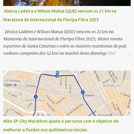
Jéssica Ladeira e Wilson Mutua (QUE) vencem os 21 km na
Maratona de Internacional de Floripa Fibra 2025
Jéssica Ladeira e Wilson Mutua (QUE) vencem os 21 km na
Maratona de Internacional de Floripa Fibra 2025; Maior evento
esportivo de Santa Catarina e entre as maiores maratonas do país
conhece campeões dos 42 km na manhã deste domingo (30) -
Fotos: G2 Filmes/Maratona de Floripa Florianópolis, 30 de agosto
de 2025 - Começaram as corridas da Maratona Internacional de
Floripa Fibra 2025. Na manhã deste sábado (30) foram conhecidos
os campeões dos 21 km do maior evento esportivo de Santa
Catarina. A mineira Jessica Ladeira e o queniano Wilson Mutua
foram os vencedores da meia maratona, ambos com a quebra de
recorde da prova. Neste domingo (31) será a vez da prova principal,
os 42,195 km da maratona, além da corrida de 5 KM. As largadas,
na Avenida Beira-Mar Norte, em Florianópolis, na altura do
Nike SP City Marathon ajusta o percurso com o objetivo de
Trapiche, começam às 5h10. Entre as maiores maratonas
melhorar a fluidez nos quilômetros iniciais
brasileiras deste ano, a Maratona Internacional de Floripa Fibra