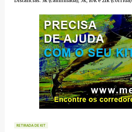
Distâncias: 3k (caminhada), 5k, 10k e 21k (corrida)
RETIRADA DE KIT