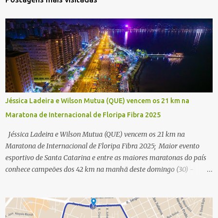
Jéssica Ladeira e Wilson Mutua (QUE) vencem os 21 km na
Maratona de Internacional de Floripa Fibra 2025
Jéssica Ladeira e Wilson Mutua (QUE) vencem os 21 km na
Maratona de Internacional de Floripa Fibra 2025; Maior evento
esportivo de Santa Catarina e entre as maiores maratonas do país
conhece campeões dos 42 km na manhã deste domingo (30) -
Fotos: G2 Filmes/Maratona de Floripa Florianópolis, 30 de agosto
de 2025 - Começaram as corridas da Maratona Internacional de
Floripa Fibra 2025. Na manhã deste sábado (30) foram conhecidos
os campeões dos 21 km do maior evento esportivo de Santa