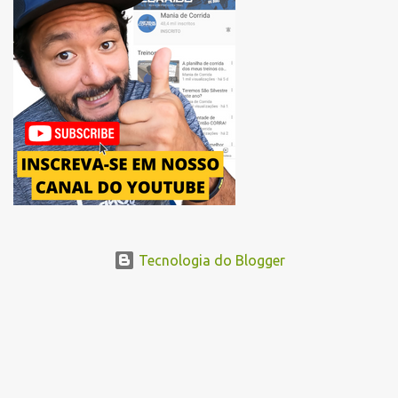
mudança substitui o trecho do Elevado Presidente João Goulart por
um novo trajeto na região do Pacaembu e Barra Funda. Após a
Avenida Pacaembu, os corredores seguirão pela Avenida Doutor
Abraão Ribeiro, passando ao lado do Memorial da América Latina,
acessando a Avenida Norma Pieruccini Giannotti, a Avenida Rudge e
...
Tecnologia do Blogger