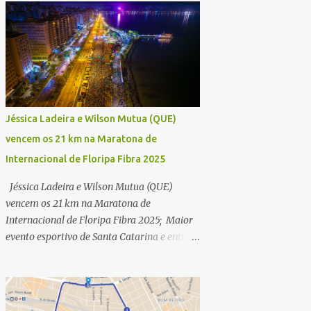
Jéssica Ladeira e Wilson Mutua (QUE)
vencem os 21 km na Maratona de
Internacional de Floripa Fibra 2025
Jéssica Ladeira e Wilson Mutua (QUE)
vencem os 21 km na Maratona de
Internacional de Floripa Fibra 2025; Maior
evento esportivo de Santa Catarina e entre
as maiores maratonas do país conhece
campeões dos 42 km na manhã deste
domingo (30) - Fotos: G2 Filmes/Maratona
de Floripa Florianópolis, 30 de agosto de