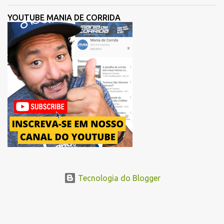
participantes de sua história. Com ajuste, a organização busca
melhorar a fluidez dos atletas logo após a largada, contribuindo
YOUTUBE MANIA DE CORRIDA
para uma melhor distribuição dos corredores no início da corrida. A
mudança substitui o trecho do Elevado Presidente João Goulart por
um novo trajeto na região do Pacaembu e Barra Funda. Após a
Avenida Pacaembu, os corredores seguirão pela Avenida Doutor
Abraão Ribeiro, passando ao lado do Memorial da América Latina,
acessando a Avenida Norma Pieruccini Giannotti, a Avenida Rudge e
...
Tecnologia do Blogger