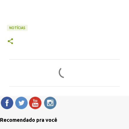
NOTÍCIAS
C
o
m
e
n
t
á
Recomendado pra você
r