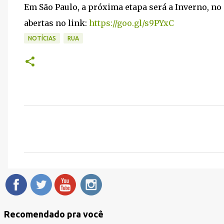
Em São Paulo, a próxima etapa será a Inverno, no 
abertas no link:
https://goo.gl/s9PYxC
NOTÍCIAS
RUA
C
o
m
e
n
t
á
Recomendado pra você
r