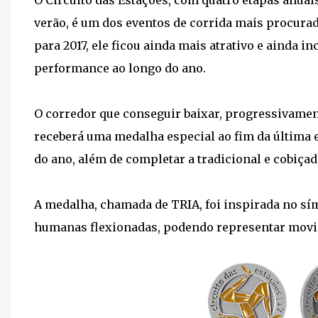
O Circuito das Estações, com quatro etapas anua
verão, é um dos eventos de corrida mais procurad
para 2017, ele ficou ainda mais atrativo e ainda i
performance ao longo do ano.
O corredor que conseguir baixar, progressivament
receberá uma medalha especial ao fim da última e
do ano, além de completar a tradicional e cobiça
A medalha, chamada de TRIA, foi inspirada no sí
humanas flexionadas, podendo representar movim