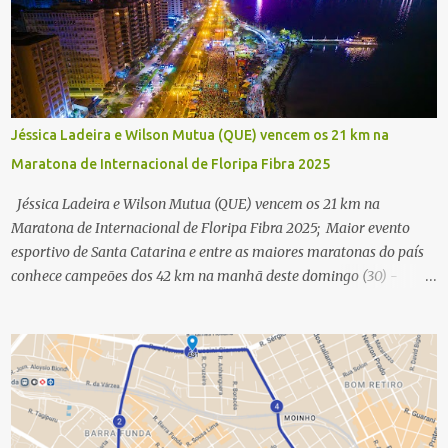
Jéssica Ladeira e Wilson Mutua (QUE) vencem os 21 km na
Maratona de Internacional de Floripa Fibra 2025
Jéssica Ladeira e Wilson Mutua (QUE) vencem os 21 km na
Maratona de Internacional de Floripa Fibra 2025; Maior evento
esportivo de Santa Catarina e entre as maiores maratonas do país
conhece campeões dos 42 km na manhã deste domingo (30) -
Fotos: G2 Filmes/Maratona de Floripa Florianópolis, 30 de agosto
de 2025 - Começaram as corridas da Maratona Internacional de
Floripa Fibra 2025. Na manhã deste sábado (30) foram conhecidos
os campeões dos 21 km do maior evento esportivo de Santa
Catarina. A mineira Jessica Ladeira e o queniano Wilson Mutua
foram os vencedores da meia maratona, ambos com a quebra de
recorde da prova. Neste domingo (31) será a vez da prova principal,