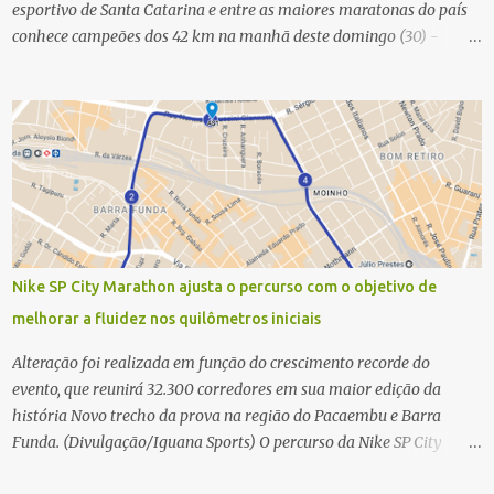
esportivo de Santa Catarina e entre as maiores maratonas do país
conhece campeões dos 42 km na manhã deste domingo (30) -
Fotos: G2 Filmes/Maratona de Floripa Florianópolis, 30 de agosto
de 2025 - Começaram as corridas da Maratona Internacional de
Floripa Fibra 2025. Na manhã deste sábado (30) foram conhecidos
os campeões dos 21 km do maior evento esportivo de Santa
Catarina. A mineira Jessica Ladeira e o queniano Wilson Mutua
foram os vencedores da meia maratona, ambos com a quebra de
recorde da prova. Neste domingo (31) será a vez da prova principal,
os 42,195 km da maratona, além da corrida de 5 KM. As largadas,
na Avenida Beira-Mar Norte, em Florianópolis, na altura do
Nike SP City Marathon ajusta o percurso com o objetivo de
Trapiche, começam às 5h10. Entre as maiores maratonas
melhorar a fluidez nos quilômetros iniciais
brasileiras deste ano, a Maratona Internacional de Floripa Fibra
2025 reúne um total de 19.230 atletas. Além da meia marat...
Alteração foi realizada em função do crescimento recorde do
evento, que reunirá 32.300 corredores em sua maior edição da
história Novo trecho da prova na região do Pacaembu e Barra
Funda. (Divulgação/Iguana Sports) O percurso da Nike SP City
Marathon passou por um ajuste nos primeiros quilômetros da