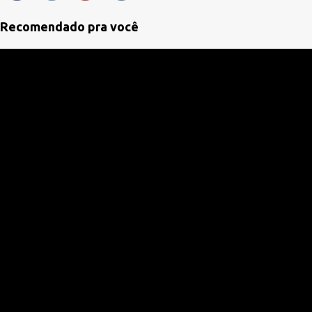
t
á
Recomendado pra você
r
i
o
s