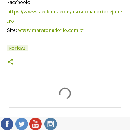
Facebook:
https://www.facebook.com/maratonadoriodejane
iro
Site:
www.maratonadorio.com.br
NOTÍCIAS
C
o
m
e
n