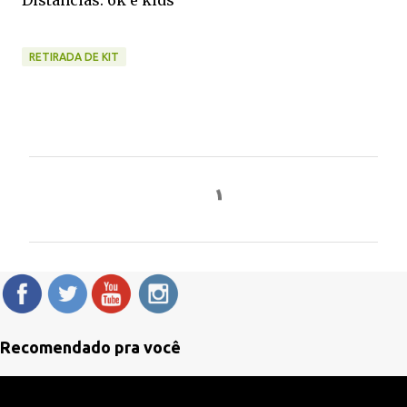
Distâncias: 6k e kids
RETIRADA DE KIT
C
o
m
e
n
t
á
Recomendado pra você
r
i