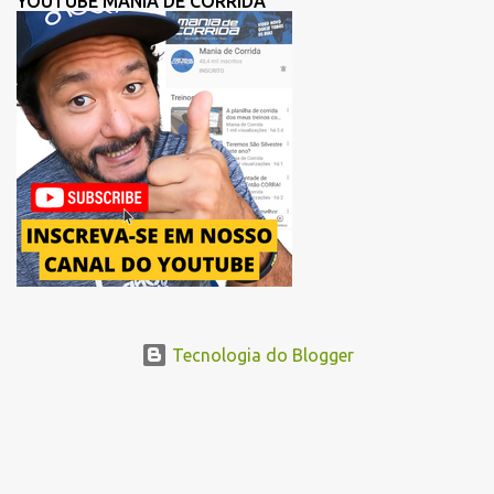
YOUTUBE MANIA DE CORRIDA
para uma melhor distribuição dos corredores no início da corrida. A
mudança substitui o trecho do Elevado Presidente João Goulart por
um novo trajeto na região do Pacaembu e Barra Funda. Após a
Avenida Pacaembu, os corredores seguirão pela Avenida Doutor
Abraão Ribeiro, passando ao lado do Memorial da América Latina,
acessando a Avenida Norma Pieruccini Giannotti, a Avenida Rudge e
...
Tecnologia do Blogger