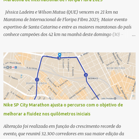
Jéssica Ladeira e Wilson Mutua (QUE) vencem os 21 km na
Maratona de Internacional de Floripa Fibra 2025; Maior evento
esportivo de Santa Catarina e entre as maiores maratonas do país
conhece campeões dos 42 km na manhã deste domingo (30) -
Fotos: G2 Filmes/Maratona de Floripa Florianópolis, 30 de agosto
de 2025 - Começaram as corridas da Maratona Internacional de
Floripa Fibra 2025. Na manhã deste sábado (30) foram conhecidos
os campeões dos 21 km do maior evento esportivo de Santa
Catarina. A mineira Jessica Ladeira e o queniano Wilson Mutua
foram os vencedores da meia maratona, ambos com a quebra de
recorde da prova. Neste domingo (31) será a vez da prova principal,
os 42,195 km da maratona, além da corrida de 5 KM. As largadas,
na Avenida Beira-Mar Norte, em Florianópolis, na altura do
Nike SP City Marathon ajusta o percurso com o objetivo de
Trapiche, começam às 5h10. Entre as maiores maratonas
melhorar a fluidez nos quilômetros iniciais
brasileiras deste ano, a Maratona Internacional de Floripa Fibra
2025 reúne um total de 19.230 atletas. Além da meia marat...
Alteração foi realizada em função do crescimento recorde do
evento, que reunirá 32.300 corredores em sua maior edição da