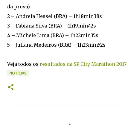
da prova)
2 – Andreia Hessel (BRA) – 1h18min38s
3 – Fabiana Silva (BRA) – 1h19min42s
4 – Michele Lima (BRA) – 1h22min35s
5 – Juliana Medeiros (BRA) – 1h23min52s
Veja todos os
resultados da SP City Marathon 2017
NOTÍCIAS
C
o
m