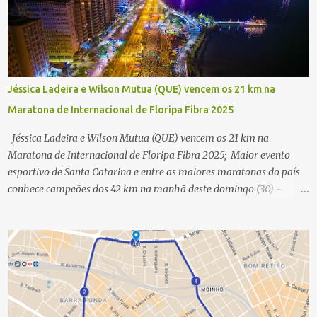
Jéssica Ladeira e Wilson Mutua (QUE) vencem os 21 km na
Maratona de Internacional de Floripa Fibra 2025
Jéssica Ladeira e Wilson Mutua (QUE) vencem os 21 km na
Maratona de Internacional de Floripa Fibra 2025; Maior evento
esportivo de Santa Catarina e entre as maiores maratonas do país
conhece campeões dos 42 km na manhã deste domingo (30) -
Fotos: G2 Filmes/Maratona de Floripa Florianópolis, 30 de agosto
de 2025 - Começaram as corridas da Maratona Internacional de
Floripa Fibra 2025. Na manhã deste sábado (30) foram conhecidos
os campeões dos 21 km do maior evento esportivo de Santa
Catarina. A mineira Jessica Ladeira e o queniano Wilson Mutua
foram os vencedores da meia maratona, ambos com a quebra de
recorde da prova. Neste domingo (31) será a vez da prova principal,