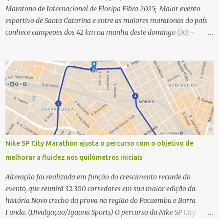
Maratona de Internacional de Floripa Fibra 2025; Maior evento
esportivo de Santa Catarina e entre as maiores maratonas do país
conhece campeões dos 42 km na manhã deste domingo (30) -
Fotos: G2 Filmes/Maratona de Floripa Florianópolis, 30 de agosto
de 2025 - Começaram as corridas da Maratona Internacional de
Floripa Fibra 2025. Na manhã deste sábado (30) foram conhecidos
os campeões dos 21 km do maior evento esportivo de Santa
Catarina. A mineira Jessica Ladeira e o queniano Wilson Mutua
foram os vencedores da meia maratona, ambos com a quebra de
recorde da prova. Neste domingo (31) será a vez da prova principal,
os 42,195 km da maratona, além da corrida de 5 KM. As largadas,
na Avenida Beira-Mar Norte, em Florianópolis, na altura do
Nike SP City Marathon ajusta o percurso com o objetivo de
Trapiche, começam às 5h10. Entre as maiores maratonas
melhorar a fluidez nos quilômetros iniciais
brasileiras deste ano, a Maratona Internacional de Floripa Fibra
2025 reúne um total de 19.230 atletas. Além da meia marat...
Alteração foi realizada em função do crescimento recorde do
evento, que reunirá 32.300 corredores em sua maior edição da
história Novo trecho da prova na região do Pacaembu e Barra
Funda. (Divulgação/Iguana Sports) O percurso da Nike SP City