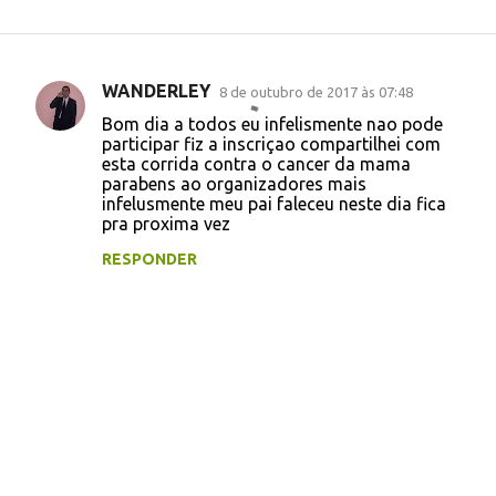
WANDERLEY
8 de outubro de 2017 às 07:48
C
Bom dia a todos eu infelismente nao pode
o
participar fiz a inscriçao compartilhei com
esta corrida contra o cancer da mama
m
parabens ao organizadores mais
e
infelusmente meu pai faleceu neste dia fica
pra proxima vez
n
t
RESPONDER
á
r
i
o
s