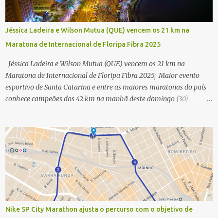
Jéssica Ladeira e Wilson Mutua (QUE) vencem os 21 km na
Maratona de Internacional de Floripa Fibra 2025
Jéssica Ladeira e Wilson Mutua (QUE) vencem os 21 km na
Maratona de Internacional de Floripa Fibra 2025; Maior evento
esportivo de Santa Catarina e entre as maiores maratonas do país
conhece campeões dos 42 km na manhã deste domingo (30) -
Fotos: G2 Filmes/Maratona de Floripa Florianópolis, 30 de agosto
de 2025 - Começaram as corridas da Maratona Internacional de
Floripa Fibra 2025. Na manhã deste sábado (30) foram conhecidos
os campeões dos 21 km do maior evento esportivo de Santa
Catarina. A mineira Jessica Ladeira e o queniano Wilson Mutua
foram os vencedores da meia maratona, ambos com a quebra de
recorde da prova. Neste domingo (31) será a vez da prova principal,
os 42,195 km da maratona, além da corrida de 5 KM. As largadas,
na Avenida Beira-Mar Norte, em Florianópolis, na altura do
Nike SP City Marathon ajusta o percurso com o objetivo de
Trapiche, começam às 5h10. Entre as maiores maratonas