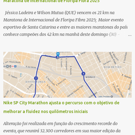
Maratona de Internacional de Floripa Fibra 2025
Jéssica Ladeira e Wilson Mutua (QUE) vencem os 21 km na
Maratona de Internacional de Floripa Fibra 2025; Maior evento
esportivo de Santa Catarina e entre as maiores maratonas do país
conhece campeões dos 42 km na manhã deste domingo (30) -
Fotos: G2 Filmes/Maratona de Floripa Florianópolis, 30 de agosto
de 2025 - Começaram as corridas da Maratona Internacional de
Floripa Fibra 2025. Na manhã deste sábado (30) foram conhecidos
os campeões dos 21 km do maior evento esportivo de Santa
Catarina. A mineira Jessica Ladeira e o queniano Wilson Mutua
foram os vencedores da meia maratona, ambos com a quebra de
recorde da prova. Neste domingo (31) será a vez da prova principal,
os 42,195 km da maratona, além da corrida de 5 KM. As largadas,
na Avenida Beira-Mar Norte, em Florianópolis, na altura do
Nike SP City Marathon ajusta o percurso com o objetivo de
Trapiche, começam às 5h10. Entre as maiores maratonas
melhorar a fluidez nos quilômetros iniciais
brasileiras deste ano, a Maratona Internacional de Floripa Fibra
2025 reúne um total de 19.230 atletas. Além da meia marat...
Alteração foi realizada em função do crescimento recorde do
evento, que reunirá 32.300 corredores em sua maior edição da