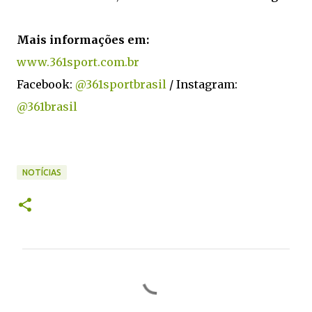
Mais informações em:
www.361sport.com.br
Facebook:
@361sportbrasil
/ Instagram:
@361brasil
NOTÍCIAS
C
o
m