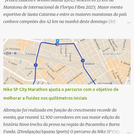
Jéssica Ladeira e Wilson Mutua (QUE) vencem os 21 km na
Maratona de Internacional de Floripa Fibra 2025; Maior evento
esportivo de Santa Catarina e entre as maiores maratonas do país
conhece campeões dos 42 km na manhã deste domingo (30) -
Fotos: G2 Filmes/Maratona de Floripa Florianópolis, 30 de agosto
de 2025 - Começaram as corridas da Maratona Internacional de
Floripa Fibra 2025. Na manhã deste sábado (30) foram conhecidos
os campeões dos 21 km do maior evento esportivo de Santa
Catarina. A mineira Jessica Ladeira e o queniano Wilson Mutua
foram os vencedores da meia maratona, ambos com a quebra de
recorde da prova. Neste domingo (31) será a vez da prova principal,
os 42,195 km da maratona, além da corrida de 5 KM. As largadas,
na Avenida Beira-Mar Norte, em Florianópolis, na altura do
Nike SP City Marathon ajusta o percurso com o objetivo de
Trapiche, começam às 5h10. Entre as maiores maratonas
melhorar a fluidez nos quilômetros iniciais
brasileiras deste ano, a Maratona Internacional de Floripa Fibra
2025 reúne um total de 19.230 atletas. Além da meia marat...
Alteração foi realizada em função do crescimento recorde do
evento, que reunirá 32.300 corredores em sua maior edição da
história Novo trecho da prova na região do Pacaembu e Barra
Funda. (Divulgação/Iguana Sports) O percurso da Nike SP City