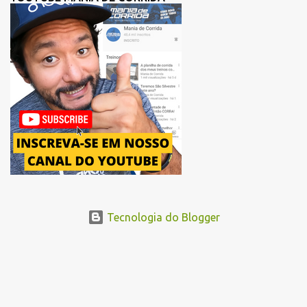
para uma melhor distribuição dos corredores no início da corrida. A
mudança substitui o trecho do Elevado Presidente João Goulart por
um novo trajeto na região do Pacaembu e Barra Funda. Após a
Avenida Pacaembu, os corredores seguirão pela Avenida Doutor
Abraão Ribeiro, passando ao lado do Memorial da América Latina,
acessando a Avenida Norma Pieruccini Giannotti, a Avenida Rudge e
...
Tecnologia do Blogger