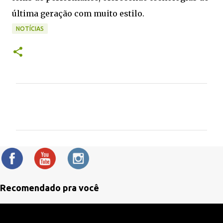
última geração com muito estilo.
NOTÍCIAS
C
o
m
e
n
t
á
Recomendado pra você
r
i