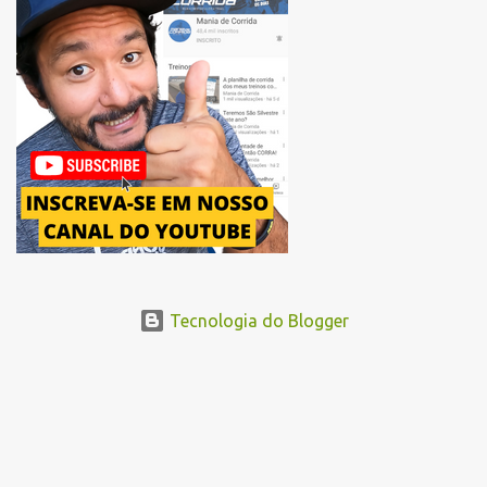
mudança substitui o trecho do Elevado Presidente João Goulart por
um novo trajeto na região do Pacaembu e Barra Funda. Após a
Avenida Pacaembu, os corredores seguirão pela Avenida Doutor
Abraão Ribeiro, passando ao lado do Memorial da América Latina,
acessando a Avenida Norma Pieruccini Giannotti, a Avenida Rudge e
...
Tecnologia do Blogger