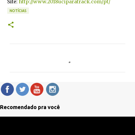
Site:
http://www.2018uciparatrack.com/pt/
NOTÍCIAS
C
o
m
e
n
t
á
Recomendado pra você
r
i
o