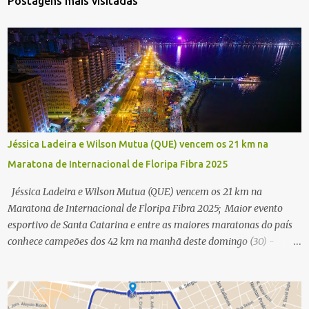
Postagens mais visitadas
Jéssica Ladeira e Wilson Mutua (QUE) vencem os 21 km na
Maratona de Internacional de Floripa Fibra 2025
Jéssica Ladeira e Wilson Mutua (QUE) vencem os 21 km na
Maratona de Internacional de Floripa Fibra 2025; Maior evento
esportivo de Santa Catarina e entre as maiores maratonas do país
conhece campeões dos 42 km na manhã deste domingo (30) -
Fotos: G2 Filmes/Maratona de Floripa Florianópolis, 30 de agosto
de 2025 - Começaram as corridas da Maratona Internacional de
Floripa Fibra 2025. Na manhã deste sábado (30) foram conhecidos
os campeões dos 21 km do maior evento esportivo de Santa