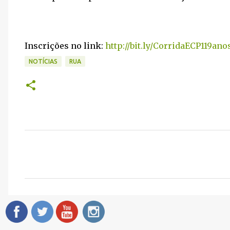
Inscrições no link:
http://bit.ly/CorridaECP119ano
NOTÍCIAS
RUA
C
o
m
e
n
t