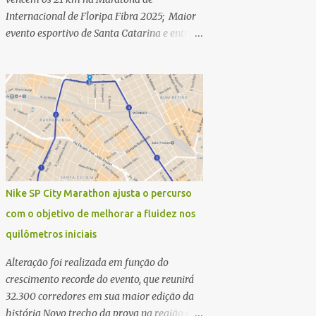
Internacional de Floripa Fibra 2025; Maior
evento esportivo de Santa Catarina e entre
as maiores maratonas do país conhece
campeões dos 42 km na manhã deste
domingo (30) - Fotos: G2 Filmes/Maratona
de Floripa Florianópolis, 30 de agosto de
2025 - Começaram as corridas da
Maratona Internacional de Floripa Fibra
2025. Na manhã deste sábado (30) foram
conhecidos os campeões dos 21 km do maior
evento esportivo de Santa Catarina. A
Nike SP City Marathon ajusta o percurso
mineira Jessica Ladeira e o queniano Wilson
com o objetivo de melhorar a fluidez nos
Mutua foram os vencedores da meia
quilômetros iniciais
maratona, ambos com a quebra de recorde
da prova. Neste domingo (31) será a vez da
Alteração foi realizada em função do
prova principal, os 42,195 km da maratona,
crescimento recorde do evento, que reunirá
além da corrida de 5 KM. As largadas, na
32.300 corredores em sua maior edição da
Avenida Beira-Mar Norte, em Florianópolis,
história Novo trecho da prova na região do