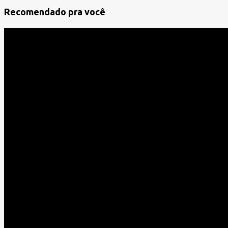
á
Recomendado pra você
r
i
o
s