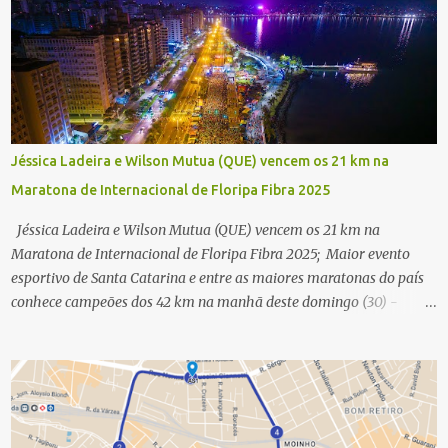
Jéssica Ladeira e Wilson Mutua (QUE) vencem os 21 km na
Maratona de Internacional de Floripa Fibra 2025
Jéssica Ladeira e Wilson Mutua (QUE) vencem os 21 km na
Maratona de Internacional de Floripa Fibra 2025; Maior evento
esportivo de Santa Catarina e entre as maiores maratonas do país
conhece campeões dos 42 km na manhã deste domingo (30) -
Fotos: G2 Filmes/Maratona de Floripa Florianópolis, 30 de agosto
de 2025 - Começaram as corridas da Maratona Internacional de
Floripa Fibra 2025. Na manhã deste sábado (30) foram conhecidos
os campeões dos 21 km do maior evento esportivo de Santa
Catarina. A mineira Jessica Ladeira e o queniano Wilson Mutua
foram os vencedores da meia maratona, ambos com a quebra de