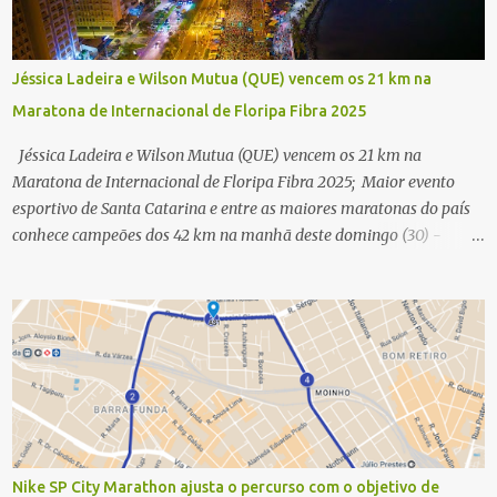
Jéssica Ladeira e Wilson Mutua (QUE) vencem os 21 km na
Maratona de Internacional de Floripa Fibra 2025
Jéssica Ladeira e Wilson Mutua (QUE) vencem os 21 km na
Maratona de Internacional de Floripa Fibra 2025; Maior evento
esportivo de Santa Catarina e entre as maiores maratonas do país
conhece campeões dos 42 km na manhã deste domingo (30) -
Fotos: G2 Filmes/Maratona de Floripa Florianópolis, 30 de agosto
de 2025 - Começaram as corridas da Maratona Internacional de
Floripa Fibra 2025. Na manhã deste sábado (30) foram conhecidos
os campeões dos 21 km do maior evento esportivo de Santa
Catarina. A mineira Jessica Ladeira e o queniano Wilson Mutua
foram os vencedores da meia maratona, ambos com a quebra de
recorde da prova. Neste domingo (31) será a vez da prova principal,
os 42,195 km da maratona, além da corrida de 5 KM. As largadas,
na Avenida Beira-Mar Norte, em Florianópolis, na altura do
Nike SP City Marathon ajusta o percurso com o objetivo de