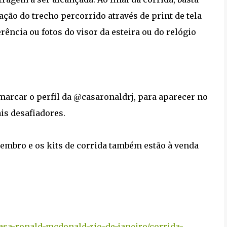
ção do trecho percorrido através de print de tela
rência ou fotos do visor da esteira ou do relógio
rcar o perfil da @casaronaldrj, para aparecer no
is desafiadores.
zembro e os kits de corrida também estão à venda
asa-ronald-mcdonald-rio-de-janeiro/corrida-