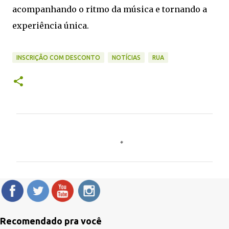
acompanhando o ritmo da música e tornando a
experiência única.
INSCRIÇÃO COM DESCONTO
NOTÍCIAS
RUA
C
o
m
e
n
t
á
Recomendado pra você