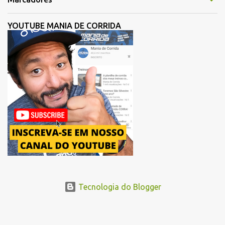
participantes de sua história. Com ajuste, a organização busca
melhorar a fluidez dos atletas logo após a largada, contribuindo
YOUTUBE MANIA DE CORRIDA
para uma melhor distribuição dos corredores no início da corrida. A
mudança substitui o trecho do Elevado Presidente João Goulart por
um novo trajeto na região do Pacaembu e Barra Funda. Após a
Avenida Pacaembu, os corredores seguirão pela Avenida Doutor
Abraão Ribeiro, passando ao lado do Memorial da América Latina,
acessando a Avenida Norma Pieruccini Giannotti, a Avenida Rudge e
...
Tecnologia do Blogger