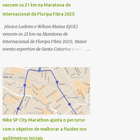
vencem os 21 km na Maratona de
Internacional de Floripa Fibra 2025
Jéssica Ladeira e Wilson Mutua (QUE)
vencem os 21 km na Maratona de
Internacional de Floripa Fibra 2025; Maior
evento esportivo de Santa Catarina e entre
as maiores maratonas do país conhece
campeões dos 42 km na manhã deste
domingo (30) - Fotos: G2 Filmes/Maratona
de Floripa Florianópolis, 30 de agosto de
2025 - Começaram as corridas da
Maratona Internacional de Floripa Fibra
2025. Na manhã deste sábado (30) foram
conhecidos os campeões dos 21 km do maior
evento esportivo de Santa Catarina. A
Nike SP City Marathon ajusta o percurso
mineira Jessica Ladeira e o queniano Wilson
com o objetivo de melhorar a fluidez nos
Mutua foram os vencedores da meia
quilômetros iniciais
maratona, ambos com a quebra de recorde