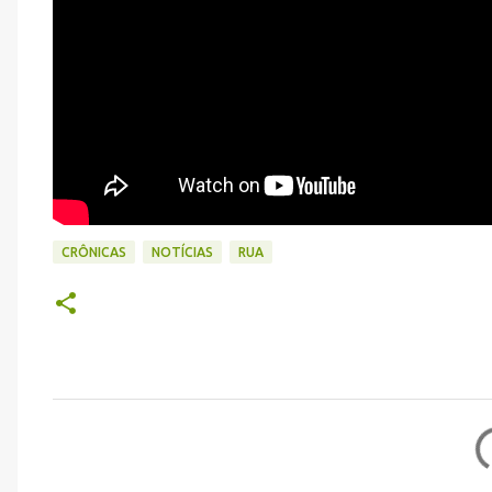
CRÔNICAS
NOTÍCIAS
RUA
C
o