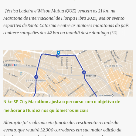
Jéssica Ladeira e Wilson Mutua (QUE) vencem os 21 km na
Maratona de Internacional de Floripa Fibra 2025; Maior evento
esportivo de Santa Catarina e entre as maiores maratonas do país
conhece campeões dos 42 km na manhã deste domingo (30) -
Fotos: G2 Filmes/Maratona de Floripa Florianópolis, 30 de agosto
de 2025 - Começaram as corridas da Maratona Internacional de
Floripa Fibra 2025. Na manhã deste sábado (30) foram conhecidos
os campeões dos 21 km do maior evento esportivo de Santa
Catarina. A mineira Jessica Ladeira e o queniano Wilson Mutua
foram os vencedores da meia maratona, ambos com a quebra de
recorde da prova. Neste domingo (31) será a vez da prova principal,
os 42,195 km da maratona, além da corrida de 5 KM. As largadas,
na Avenida Beira-Mar Norte, em Florianópolis, na altura do
Nike SP City Marathon ajusta o percurso com o objetivo de
Trapiche, começam às 5h10. Entre as maiores maratonas
melhorar a fluidez nos quilômetros iniciais
brasileiras deste ano, a Maratona Internacional de Floripa Fibra
2025 reúne um total de 19.230 atletas. Além da meia marat...
Alteração foi realizada em função do crescimento recorde do
evento, que reunirá 32.300 corredores em sua maior edição da