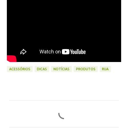
ACESSÓRIOS
DICAS
NOTÍCIAS
PRODUTOS
RUA
C
o
m