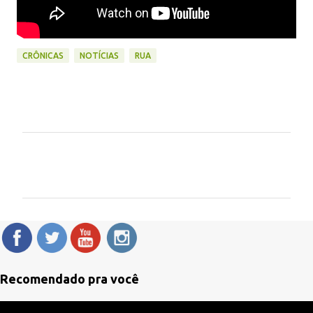
CRÔNICAS
NOTÍCIAS
RUA
C
o
m
e
n
t
á
Recomendado pra você
r
i