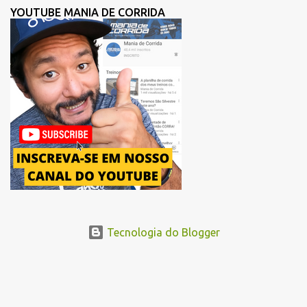
melhorar a fluidez dos atletas logo após a largada, contribuindo
YOUTUBE MANIA DE CORRIDA
para uma melhor distribuição dos corredores no início da corrida. A
mudança substitui o trecho do Elevado Presidente João Goulart por
um novo trajeto na região do Pacaembu e Barra Funda. Após a
Avenida Pacaembu, os corredores seguirão pela Avenida Doutor
Abraão Ribeiro, passando ao lado do Memorial da América Latina,
acessando a Avenida Norma Pieruccini Giannotti, a Avenida Rudge e
...
Tecnologia do Blogger