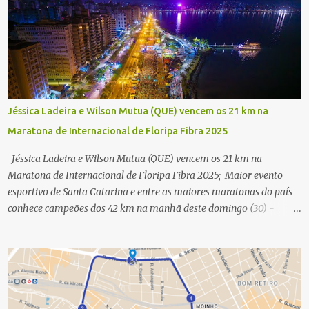
Jéssica Ladeira e Wilson Mutua (QUE) vencem os 21 km na
Maratona de Internacional de Floripa Fibra 2025
Jéssica Ladeira e Wilson Mutua (QUE) vencem os 21 km na
Maratona de Internacional de Floripa Fibra 2025; Maior evento
esportivo de Santa Catarina e entre as maiores maratonas do país
conhece campeões dos 42 km na manhã deste domingo (30) -
Fotos: G2 Filmes/Maratona de Floripa Florianópolis, 30 de agosto
de 2025 - Começaram as corridas da Maratona Internacional de
Floripa Fibra 2025. Na manhã deste sábado (30) foram conhecidos
os campeões dos 21 km do maior evento esportivo de Santa
Catarina. A mineira Jessica Ladeira e o queniano Wilson Mutua
foram os vencedores da meia maratona, ambos com a quebra de