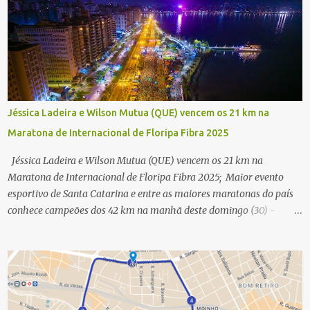
Jéssica Ladeira e Wilson Mutua (QUE) vencem os 21 km na
Maratona de Internacional de Floripa Fibra 2025
Jéssica Ladeira e Wilson Mutua (QUE) vencem os 21 km na
Maratona de Internacional de Floripa Fibra 2025; Maior evento
esportivo de Santa Catarina e entre as maiores maratonas do país
conhece campeões dos 42 km na manhã deste domingo (30) -
Fotos: G2 Filmes/Maratona de Floripa Florianópolis, 30 de agosto
de 2025 - Começaram as corridas da Maratona Internacional de
Floripa Fibra 2025. Na manhã deste sábado (30) foram conhecidos
os campeões dos 21 km do maior evento esportivo de Santa
Catarina. A mineira Jessica Ladeira e o queniano Wilson Mutua