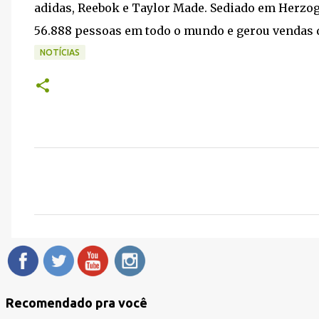
adidas, Reebok e Taylor Made. Sediado em Herzo
56.888 pessoas em todo o mundo e gerou vendas de
NOTÍCIAS
C
o
m
e
n
t
á
Recomendado pra você
r