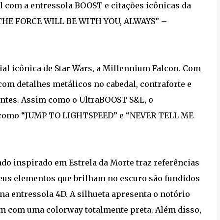
l com a entressola BOOST e citações icônicas da
“THE FORCE WILL BE WITH YOU, ALWAYS” –
al icônica de Star Wars, a Millennium Falcon. Com
com detalhes metálicos no cabedal, contraforte e
hantes. Assim como o UltraBOOST S&L, o
s, como “JUMP TO LIGHTSPEED” e “NEVER TELL ME
do inspirado em Estrela da Morte traz referências
 Seus elementos que brilham no escuro são fundidos
na entressola 4D. A silhueta apresenta o notório
am com uma colorway totalmente preta. Além disso,