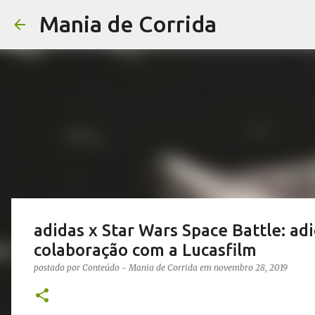
Mania de Corrida
adidas x Star Wars Space Battle: ad
colaboração com a Lucasfilm
postado por
Conteúdo - Mania de Corrida
em
novembro 28, 2019