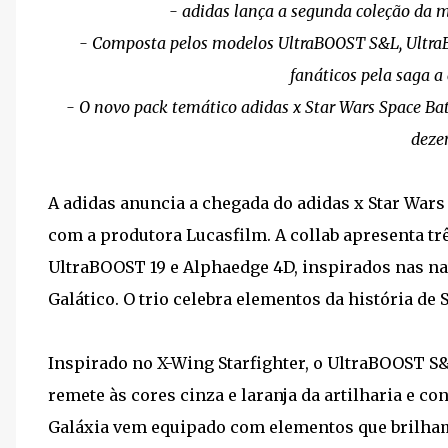
- adidas lança a segunda coleção da m
- Composta pelos modelos UltraBOOST S&L, UltraB
fanáticos pela saga a
- O novo pack temático adidas x Star Wars Space Batt
deze
A adidas anuncia a chegada do adidas x Star Wars 
com a produtora Lucasfilm. A collab apresenta t
UltraBOOST 19 e Alphaedge 4D, inspirados nas na
Galático. O trio celebra elementos da história de
Inspirado no X-Wing Starfighter, o UltraBOOST S
remete às cores cinza e laranja da artilharia e c
Galáxia vem equipado com elementos que brilham 