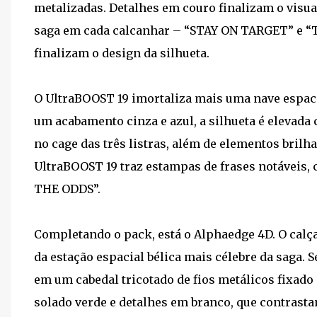
metalizadas. Detalhes em couro finalizam o visua
saga em cada calcanhar – “STAY ON TARGET” e 
finalizam o design da silhueta.
O UltraBOOST 19 imortaliza mais uma nave espaci
um acabamento cinza e azul, a silhueta é elevada 
no cage das três listras, além de elementos bril
UltraBOOST 19 traz estampas de frases notávei
THE ODDS”.
Completando o pack, está o Alphaedge 4D. O calça
da estação espacial bélica mais célebre da saga.
em um cabedal tricotado de fios metálicos fixado 
solado verde e detalhes em branco, que contrast