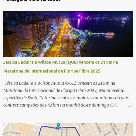
Jéssica Ladeira e Wilson Mutua (QUE) vencem os 21 km na
Maratona de Internacional de Floripa Fibra 2025
Jéssica Ladeira e Wilson Mutua (QUE) vencem os 21 km na
Maratona de Internacional de Floripa Fibra 2025; Maior evento
esportivo de Santa Catarina e entre as maiores maratonas do país
conhece campeões dos 42 km na manhã deste domingo (30) -
Fotos: G2 Filmes/Maratona de Floripa Florianópolis, 30 de agosto
de 2025 - Começaram as corridas da Maratona Internacional de
Floripa Fibra 2025. Na manhã deste sábado (30) foram conhecidos
os campeões dos 21 km do maior evento esportivo de Santa