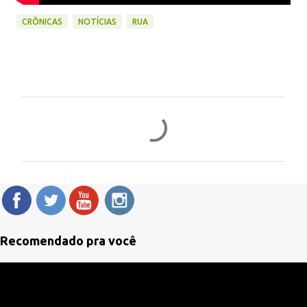
CRÔNICAS
NOTÍCIAS
RUA
C
o
m
e
n
t
á
Recomendado pra você
r
i
o