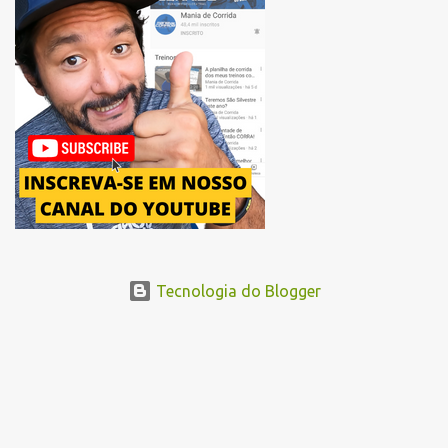
mudança substitui o trecho do Elevado Presidente João Goulart por
um novo trajeto na região do Pacaembu e Barra Funda. Após a
Avenida Pacaembu, os corredores seguirão pela Avenida Doutor
Abraão Ribeiro, passando ao lado do Memorial da América Latina,
acessando a Avenida Norma Pieruccini Giannotti, a Avenida Rudge e
...
Tecnologia do Blogger