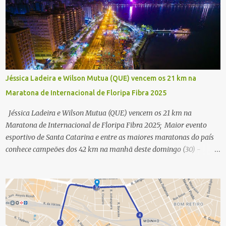
Jéssica Ladeira e Wilson Mutua (QUE) vencem os 21 km na
Maratona de Internacional de Floripa Fibra 2025
Jéssica Ladeira e Wilson Mutua (QUE) vencem os 21 km na
Maratona de Internacional de Floripa Fibra 2025; Maior evento
esportivo de Santa Catarina e entre as maiores maratonas do país
conhece campeões dos 42 km na manhã deste domingo (30) -
Fotos: G2 Filmes/Maratona de Floripa Florianópolis, 30 de agosto
de 2025 - Começaram as corridas da Maratona Internacional de
Floripa Fibra 2025. Na manhã deste sábado (30) foram conhecidos
os campeões dos 21 km do maior evento esportivo de Santa
Catarina. A mineira Jessica Ladeira e o queniano Wilson Mutua
foram os vencedores da meia maratona, ambos com a quebra de