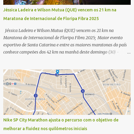
Jéssica Ladeira e Wilson Mutua (QUE) vencem os 21 km na
Maratona de Internacional de Floripa Fibra 2025
Jéssica Ladeira e Wilson Mutua (QUE) vencem os 21 km na
Maratona de Internacional de Floripa Fibra 2025; Maior evento
esportivo de Santa Catarina e entre as maiores maratonas do país
conhece campeões dos 42 km na manhã deste domingo (30) -
Fotos: G2 Filmes/Maratona de Floripa Florianópolis, 30 de agosto
de 2025 - Começaram as corridas da Maratona Internacional de
Floripa Fibra 2025. Na manhã deste sábado (30) foram conhecidos
os campeões dos 21 km do maior evento esportivo de Santa
Catarina. A mineira Jessica Ladeira e o queniano Wilson Mutua
foram os vencedores da meia maratona, ambos com a quebra de
recorde da prova. Neste domingo (31) será a vez da prova principal,
os 42,195 km da maratona, além da corrida de 5 KM. As largadas,
na Avenida Beira-Mar Norte, em Florianópolis, na altura do
Nike SP City Marathon ajusta o percurso com o objetivo de
Trapiche, começam às 5h10. Entre as maiores maratonas
melhorar a fluidez nos quilômetros iniciais
brasileiras deste ano, a Maratona Internacional de Floripa Fibra