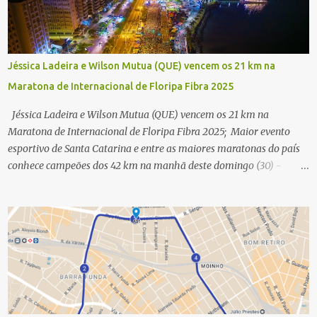
Jéssica Ladeira e Wilson Mutua (QUE) vencem os 21 km na
Maratona de Internacional de Floripa Fibra 2025
Jéssica Ladeira e Wilson Mutua (QUE) vencem os 21 km na
Maratona de Internacional de Floripa Fibra 2025; Maior evento
esportivo de Santa Catarina e entre as maiores maratonas do país
conhece campeões dos 42 km na manhã deste domingo (30) -
Fotos: G2 Filmes/Maratona de Floripa Florianópolis, 30 de agosto
de 2025 - Começaram as corridas da Maratona Internacional de
Floripa Fibra 2025. Na manhã deste sábado (30) foram conhecidos
os campeões dos 21 km do maior evento esportivo de Santa
Catarina. A mineira Jessica Ladeira e o queniano Wilson Mutua
foram os vencedores da meia maratona, ambos com a quebra de
recorde da prova. Neste domingo (31) será a vez da prova principal,
os 42,195 km da maratona, além da corrida de 5 KM. As largadas,