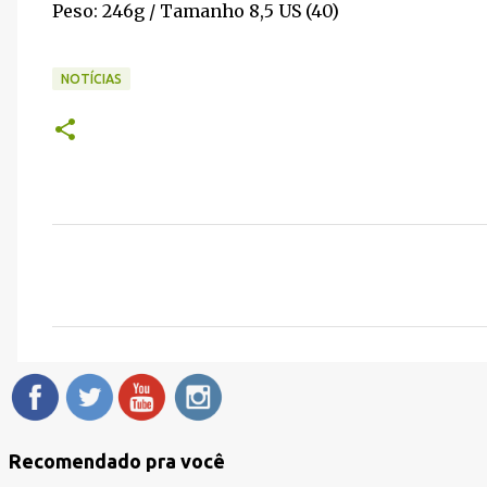
Peso: 246g / Tamanho 8,5 US (40)
NOTÍCIAS
C
o
m
e
n
t
á
Recomendado pra você
r