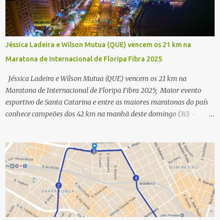
Jéssica Ladeira e Wilson Mutua (QUE) vencem os 21 km na
Maratona de Internacional de Floripa Fibra 2025
Jéssica Ladeira e Wilson Mutua (QUE) vencem os 21 km na
Maratona de Internacional de Floripa Fibra 2025; Maior evento
esportivo de Santa Catarina e entre as maiores maratonas do país
conhece campeões dos 42 km na manhã deste domingo (30) -
Fotos: G2 Filmes/Maratona de Floripa Florianópolis, 30 de agosto
de 2025 - Começaram as corridas da Maratona Internacional de
Floripa Fibra 2025. Na manhã deste sábado (30) foram conhecidos
os campeões dos 21 km do maior evento esportivo de Santa
Catarina. A mineira Jessica Ladeira e o queniano Wilson Mutua
foram os vencedores da meia maratona, ambos com a quebra de
recorde da prova. Neste domingo (31) será a vez da prova principal,
os 42,195 km da maratona, além da corrida de 5 KM. As largadas,