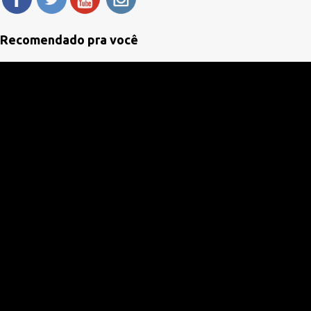
t
á
Recomendado pra você
r
i
o
s