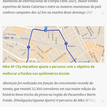
Maratona de Internacional de Floripa Fibra 2025; Maior evento
esportivo de Santa Catarina e entre as maiores maratonas do país
conhece campeões dos 42 km na manhã deste domingo (30) -
Fotos: G2 Filmes/Maratona de Floripa Florianópolis, 30 de agosto
de 2025 - Começaram as corridas da Maratona Internacional de
Floripa Fibra 2025. Na manhã deste sábado (30) foram conhecidos
os campeões dos 21 km do maior evento esportivo de Santa
Catarina. A mineira Jessica Ladeira e o queniano Wilson Mutua
foram os vencedores da meia maratona, ambos com a quebra de
recorde da prova. Neste domingo (31) será a vez da prova principal,
os 42,195 km da maratona, além da corrida de 5 KM. As largadas,
na Avenida Beira-Mar Norte, em Florianópolis, na altura do
Nike SP City Marathon ajusta o percurso com o objetivo de
Trapiche, começam às 5h10. Entre as maiores maratonas
melhorar a fluidez nos quilômetros iniciais
brasileiras deste ano, a Maratona Internacional de Floripa Fibra
2025 reúne um total de 19.230 atletas. Além da meia marat...
Alteração foi realizada em função do crescimento recorde do
evento, que reunirá 32.300 corredores em sua maior edição da
história Novo trecho da prova na região do Pacaembu e Barra
Funda. (Divulgação/Iguana Sports) O percurso da Nike SP City
Marathon passou por um ajuste nos primeiros quilômetros da