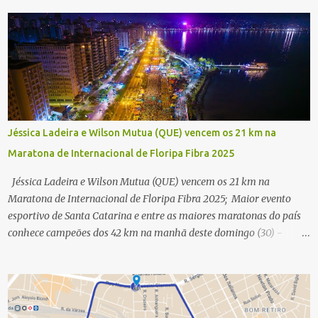
Jéssica Ladeira e Wilson Mutua (QUE) vencem os 21 km na
Maratona de Internacional de Floripa Fibra 2025
Jéssica Ladeira e Wilson Mutua (QUE) vencem os 21 km na
Maratona de Internacional de Floripa Fibra 2025; Maior evento
esportivo de Santa Catarina e entre as maiores maratonas do país
conhece campeões dos 42 km na manhã deste domingo (30) -
Fotos: G2 Filmes/Maratona de Floripa Florianópolis, 30 de agosto
de 2025 - Começaram as corridas da Maratona Internacional de
Floripa Fibra 2025. Na manhã deste sábado (30) foram conhecidos
os campeões dos 21 km do maior evento esportivo de Santa