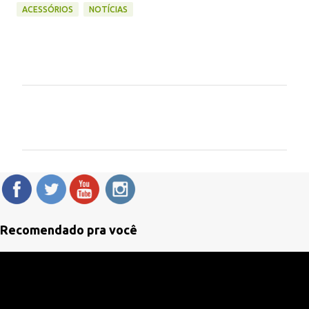
ACESSÓRIOS
NOTÍCIAS
C
o
m
e
n
t
á
Recomendado pra você
r
i
o
s