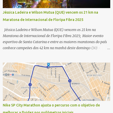
Jéssica Ladeira e Wilson Mutua (QUE) vencem os 21 km na
Maratona de Internacional de Floripa Fibra 2025
Jéssica Ladeira e Wilson Mutua (QUE) vencem os 21 km na
Maratona de Internacional de Floripa Fibra 2025; Maior evento
esportivo de Santa Catarina e entre as maiores maratonas do país
conhece campeões dos 42 km na manhã deste domingo (30) -
Fotos: G2 Filmes/Maratona de Floripa Florianópolis, 30 de agosto
de 2025 - Começaram as corridas da Maratona Internacional de
Floripa Fibra 2025. Na manhã deste sábado (30) foram conhecidos
os campeões dos 21 km do maior evento esportivo de Santa
Catarina. A mineira Jessica Ladeira e o queniano Wilson Mutua
foram os vencedores da meia maratona, ambos com a quebra de
recorde da prova. Neste domingo (31) será a vez da prova principal,
os 42,195 km da maratona, além da corrida de 5 KM. As largadas,
na Avenida Beira-Mar Norte, em Florianópolis, na altura do
Nike SP City Marathon ajusta o percurso com o objetivo de
Trapiche, começam às 5h10. Entre as maiores maratonas
melhorar a fluidez nos quilômetros iniciais