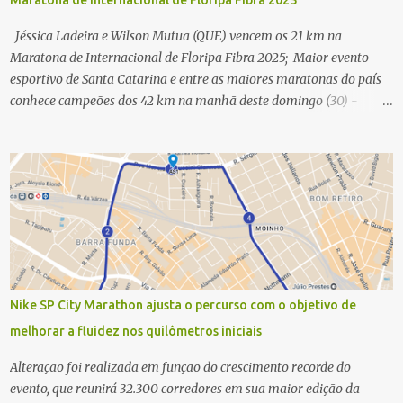
Maratona de Internacional de Floripa Fibra 2025
Jéssica Ladeira e Wilson Mutua (QUE) vencem os 21 km na
Maratona de Internacional de Floripa Fibra 2025; Maior evento
esportivo de Santa Catarina e entre as maiores maratonas do país
conhece campeões dos 42 km na manhã deste domingo (30) -
Fotos: G2 Filmes/Maratona de Floripa Florianópolis, 30 de agosto
de 2025 - Começaram as corridas da Maratona Internacional de
Floripa Fibra 2025. Na manhã deste sábado (30) foram conhecidos
os campeões dos 21 km do maior evento esportivo de Santa
Catarina. A mineira Jessica Ladeira e o queniano Wilson Mutua
foram os vencedores da meia maratona, ambos com a quebra de
recorde da prova. Neste domingo (31) será a vez da prova principal,
os 42,195 km da maratona, além da corrida de 5 KM. As largadas,
na Avenida Beira-Mar Norte, em Florianópolis, na altura do
Nike SP City Marathon ajusta o percurso com o objetivo de
Trapiche, começam às 5h10. Entre as maiores maratonas
melhorar a fluidez nos quilômetros iniciais
brasileiras deste ano, a Maratona Internacional de Floripa Fibra
2025 reúne um total de 19.230 atletas. Além da meia marat...
Alteração foi realizada em função do crescimento recorde do
evento, que reunirá 32.300 corredores em sua maior edição da