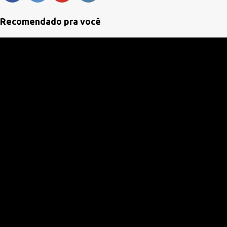
t
á
Recomendado pra você
r
i
o
s