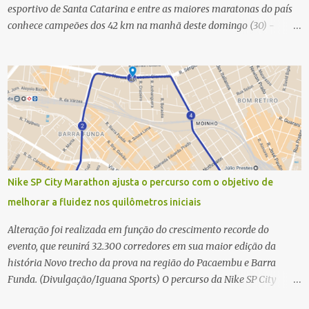
esportivo de Santa Catarina e entre as maiores maratonas do país
conhece campeões dos 42 km na manhã deste domingo (30) -
Fotos: G2 Filmes/Maratona de Floripa Florianópolis, 30 de agosto
de 2025 - Começaram as corridas da Maratona Internacional de
Floripa Fibra 2025. Na manhã deste sábado (30) foram conhecidos
os campeões dos 21 km do maior evento esportivo de Santa
Catarina. A mineira Jessica Ladeira e o queniano Wilson Mutua
foram os vencedores da meia maratona, ambos com a quebra de
recorde da prova. Neste domingo (31) será a vez da prova principal,
os 42,195 km da maratona, além da corrida de 5 KM. As largadas,
na Avenida Beira-Mar Norte, em Florianópolis, na altura do
Nike SP City Marathon ajusta o percurso com o objetivo de
Trapiche, começam às 5h10. Entre as maiores maratonas
melhorar a fluidez nos quilômetros iniciais
brasileiras deste ano, a Maratona Internacional de Floripa Fibra
2025 reúne um total de 19.230 atletas. Além da meia marat...
Alteração foi realizada em função do crescimento recorde do
evento, que reunirá 32.300 corredores em sua maior edição da
história Novo trecho da prova na região do Pacaembu e Barra
Funda. (Divulgação/Iguana Sports) O percurso da Nike SP City
Marathon passou por um ajuste nos primeiros quilômetros da