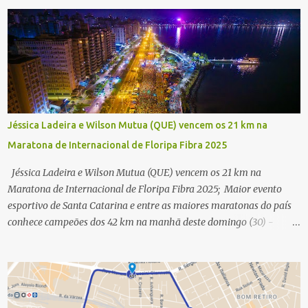
Jéssica Ladeira e Wilson Mutua (QUE) vencem os 21 km na
Maratona de Internacional de Floripa Fibra 2025
Jéssica Ladeira e Wilson Mutua (QUE) vencem os 21 km na
Maratona de Internacional de Floripa Fibra 2025; Maior evento
esportivo de Santa Catarina e entre as maiores maratonas do país
conhece campeões dos 42 km na manhã deste domingo (30) -
Fotos: G2 Filmes/Maratona de Floripa Florianópolis, 30 de agosto
de 2025 - Começaram as corridas da Maratona Internacional de
Floripa Fibra 2025. Na manhã deste sábado (30) foram conhecidos
os campeões dos 21 km do maior evento esportivo de Santa
Catarina. A mineira Jessica Ladeira e o queniano Wilson Mutua