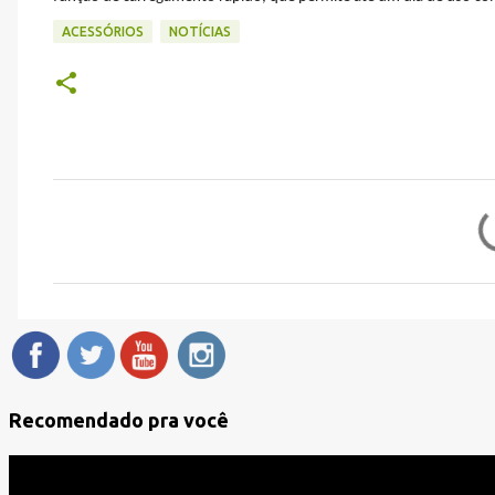
ACESSÓRIOS
NOTÍCIAS
C
o
m
e
n
t
á
Recomendado pra você
r
i
o