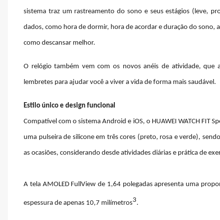
sistema traz um rastreamento do sono e seus estágios (leve, 
dados, como hora de dormir, hora de acordar e duração do sono, a
como descansar melhor.
O relógio também vem com os novos anéis de atividade, que ap
lembretes para ajudar você a viver a vida de forma mais saudável.
Estilo único e design funcional
Compatível com o sistema Android e iOS, o HUAWEI WATCH FIT Spe
uma pulseira de silicone em três cores (preto, rosa e verde), sen
as ocasiões, considerando desde atividades diárias e prática de exer
A tela AMOLED FullView de 1,64 polegadas apresenta uma propor
3
espessura de apenas 10,7 milímetros
.