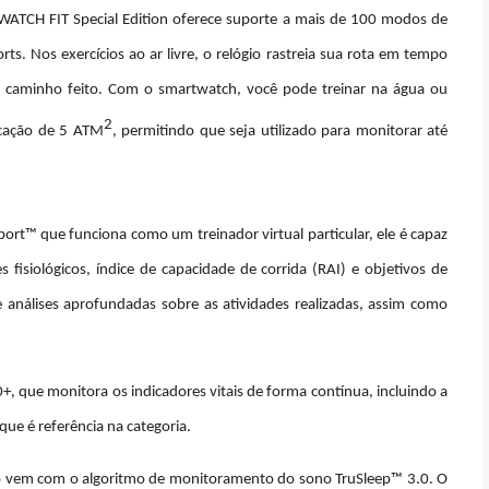
WATCH FIT Special Edition oferece suporte a mais de 100 modos de
ts. Nos exercícios ao ar livre, o relógio rastreia sua rota em tempo
 o caminho feito. Com o smartwatch, você pode treinar na água ou
2
icação de 5 ATM
, permitindo que seja utilizado para monitorar
até
t™ que funciona como um treinador virtual particular, ele é capaz
 fisiológicos, índice de capacidade de corrida (RAI) e objetivos de
e análises aprofundadas sobre as atividades realizadas, assim como
, que monitora os indicadores vitais de forma contínua, incluindo a
 que é referência na categoria.
lo vem com o algoritmo de monitoramento do sono TruSleep™ 3.0. O