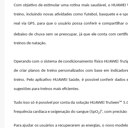
Com objetivo de estimular uma rotina mais saudável, o HUAWEI 
treino, incluindo novas atividades como futebol, basquete e e-spor
real via GPS, para que o usuário possa conferir e compartilhar
debaixo de chuva sem se preocupar, já que ele conta com certif
treinos de natação.
Operando com o sistema de condicionamento físico HUAWEI TruSpor
de criar planos de treino personalizados com base em indicadores
treino. Pelo aplicativo HUAWEI Saúde, é possível conferir dados 
sugestões para treinos mais eficientes.
Tudo isso só é possível por conta da solução HUAWEI TruSeen™ 5.0+
frequência cardíaca e oxigenação do sangue (SpO
)¹, com precisão
2
Para ajudar os usuários a recuperarem as energias, o novo mode