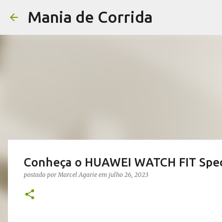
Mania de Corrida
Conheça o HUAWEI WATCH FIT Speci
postado por
Marcel Agarie
em
julho 26, 2023