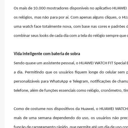
Os mais de 10.000 mostradores disponíveis no aplicativo HUAWEI 
os relógios, mas não para por aí. Com apenas alguns cliques, o HUAWE
uma watch face totalmente nova, com base nas cores e padrões 
combinar seus looks de cada dia com a tela do relógio sempre que
Vida inteligente com bateria de sobra
Sendo quase um assistente pessoal, o HUAWEI WATCH FIT Special Edi
a dia. Permitindo que os usuários fiquem longe do celular sem 
personalizáveis para WhatsApp e Telegram, notificações de chama
telefone, além de funções essenciais como relógio, cronômetro, tim
Como de costume nos dispositivos da Huawei, o HUAWEI WATCH FI
mais de uma semana dependendo do uso, os usuários não precis
função de carregamento rápido, que permite até um dia de uso co