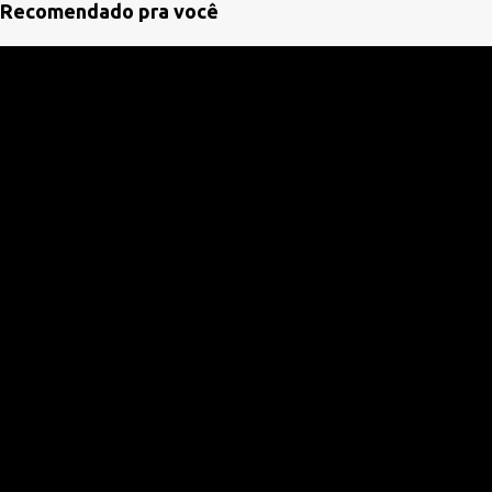
á
Recomendado pra você
r
i
o
s