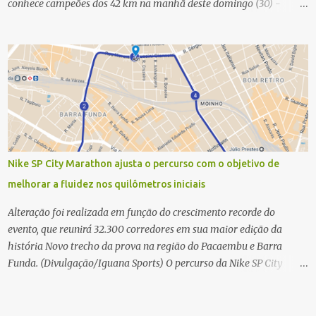
conhece campeões dos 42 km na manhã deste domingo (30) -
Fotos: G2 Filmes/Maratona de Floripa Florianópolis, 30 de agosto
de 2025 - Começaram as corridas da Maratona Internacional de
Floripa Fibra 2025. Na manhã deste sábado (30) foram conhecidos
os campeões dos 21 km do maior evento esportivo de Santa
Catarina. A mineira Jessica Ladeira e o queniano Wilson Mutua
foram os vencedores da meia maratona, ambos com a quebra de
recorde da prova. Neste domingo (31) será a vez da prova principal,
os 42,195 km da maratona, além da corrida de 5 KM. As largadas,
na Avenida Beira-Mar Norte, em Florianópolis, na altura do
Nike SP City Marathon ajusta o percurso com o objetivo de
Trapiche, começam às 5h10. Entre as maiores maratonas
melhorar a fluidez nos quilômetros iniciais
brasileiras deste ano, a Maratona Internacional de Floripa Fibra
2025 reúne um total de 19.230 atletas. Além da meia marat...
Alteração foi realizada em função do crescimento recorde do
evento, que reunirá 32.300 corredores em sua maior edição da
história Novo trecho da prova na região do Pacaembu e Barra
Funda. (Divulgação/Iguana Sports) O percurso da Nike SP City
Marathon passou por um ajuste nos primeiros quilômetros da
prova, que será disputada no dia 26 de julho, em São Paulo. A
alteração foi necessária em função do crescimento do evento, que