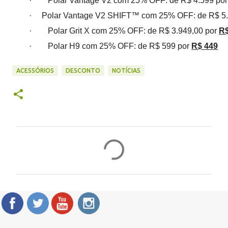
· Polar Vantage V2 com 25% OFF: de R$ 4.599 po
· Polar Vantage V2 SHIFT™ com 25% OFF: de R$ 5.
· Polar Grit X com 25% OFF: de R$ 3.949,00 por
R$
· Polar H9 com 25% OFF: de R$ 599 por
R$ 449
ACESSÓRIOS
DESCONTO
NOTÍCIAS
C
o
m
e
n
t